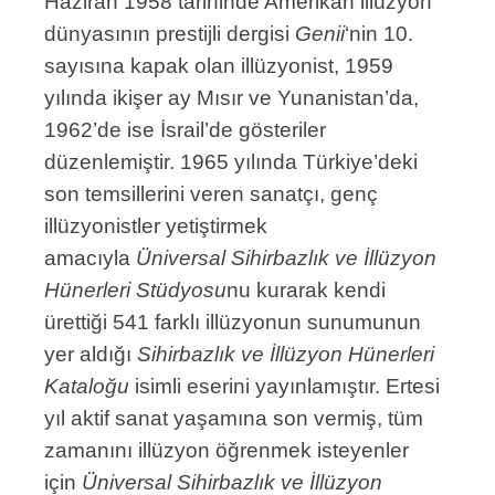
Haziran 1958 tarihinde Amerikan illüzyon
dünyasının prestijli dergisi
Genii
‘nin 10.
sayısına kapak olan illüzyonist, 1959
yılında ikişer ay Mısır ve Yunanistan’da,
1962’de ise İsrail’de gösteriler
düzenlemiştir. 1965 yılında Türkiye’deki
son temsillerini veren sanatçı, genç
illüzyonistler yetiştirmek
amacıyla
Üniversal Sihirbazlık ve İllüzyon
Hünerleri Stüdyosu
nu kurarak kendi
ürettiği 541 farklı illüzyonun sunumunun
yer aldığı
Sihirbazlık ve İllüzyon Hünerleri
Kataloğu
isimli eserini yayınlamıştır. Ertesi
yıl aktif sanat yaşamına son vermiş, tüm
zamanını illüzyon öğrenmek isteyenler
için
Üniversal Sihirbazlık ve İllüzyon