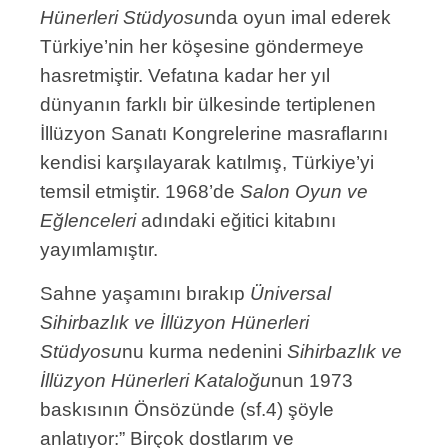
Hünerleri Stüdyosu
nda oyun imal ederek
Türkiye’nin her köşesine göndermeye
hasretmiştir. Vefatına kadar her yıl
dünyanın farklı bir ülkesinde tertiplenen
İllüzyon Sanatı Kongrelerine masraflarını
kendisi karşılayarak katılmış, Türkiye’yi
temsil etmiştir. 1968’de
Salon Oyun ve
Eğlenceleri
adındaki eğitici kitabını
yayımlamıştır.
Sahne yaşamını bırakıp
Üniversal
Sihirbazlık ve İllüzyon Hünerleri
Stüdyosu
nu kurma nedenini
Sihirbazlık ve
İllüzyon Hünerleri Kataloğu
nun 1973
baskısının Önsözünde (sf.4) şöyle
anlatıyor:” Birçok dostlarım ve