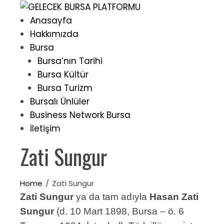
Skip
to
Anasayfa
content
Hakkımızda
Bursa
Bursa’nın Tarihi
Bursa Kültür
Bursa Turizm
Bursalı Ünlüler
Business Network Bursa
İletişim
Zati Sungur
Home
Zati Sungur
Zati Sungur
ya da tam adıyla
Hasan Zati
Sungur
(d. 10 Mart 1898, Bursa – ö. 6